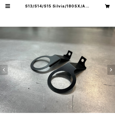
S13/S14/S15 Silvia/180SX/A31
Cefiro/32Skyline カップホルダー
Cup holder | lowbrainn