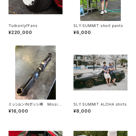
TurbonlyfFans
SLY SUMMIT short pants
¥220,000
¥6,000
ミッションINポッシ棒 Missio
SLY SUMMIT ALOHA shirts
n In Possibar AE86
¥16,000
¥8,000